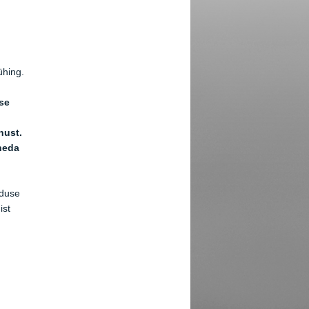
ühing.
ise
nust.
neda
nduse
ist