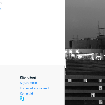
85
NG
Klienditugi
Kirjuta meile
Korduvad küsimused
Kontaktid