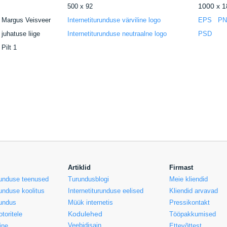
1000 x 1
500 x 92
Margus Veisveer
Internetiturunduse värviline logo
EPS
P
juhatuse liige
Internetiturunduse neutraalne logo
PSD
Pilt 1
Artiklid
Firmast
urunduse teenused
Turundusblogi
Meie kliendid
runduse koolitus
Internetiturunduse eelised
Kliendid arvavad
rundus
Müük internetis
Pressikontakt
Kodulehed
toritele
Tööpakkumised
Veebidisain
ine
Ettevõttest