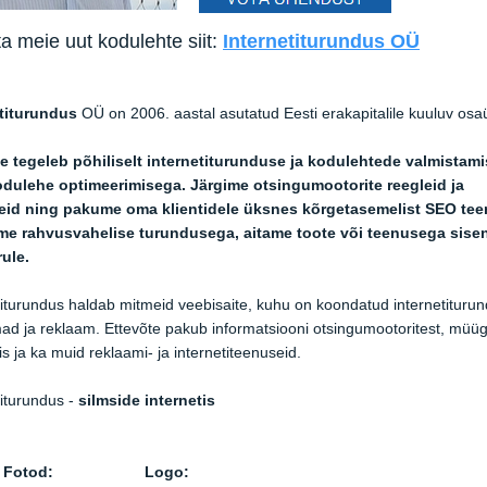
a meie uut kodulehte siit:
Internetiturundus OÜ
etiturundus
OÜ on 2006. aastal asutatud Eesti erakapitalile kuuluv osa
e tegeleb põhiliselt internetiturunduse ja kodulehtede valmistam
odulehe optimeerimisega. Järgime otsingumootorite reegleid ja
eid ning pakume oma klientidele üksnes kõrgetasemelist SEO tee
me rahvusvahelise turundusega, aitame toote või teenusega sise
rule.
titurundus haldab mitmeid veebisaite, kuhu on koondatud internetituru
ad ja reklaam. Ettevõte pakub informatsiooni otsingumootoritest, müüg
is ja ka muid reklaami- ja internetiteenuseid.
titurundus -
silmside internetis
Fotod:
Logo: