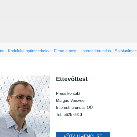
ine
Kodulehe optimeerimine
Firma e-post
Internetiturundus
Sotsiaalmee
Ettevõttest
Pressikontakt:
Margus Veisveer
Internetiturundus OÜ
Tel. 5625 0813