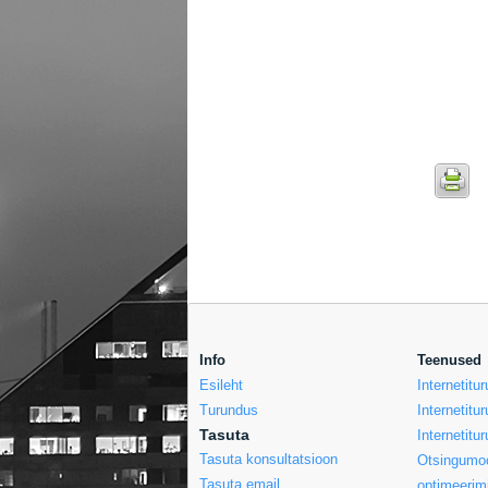
Info
Teenused
Esileht
Internetit
Turundus
Internetitu
Tasuta
Internetitu
Tasuta konsultatsioon
Otsingumoo
Tasuta email
optimeerim