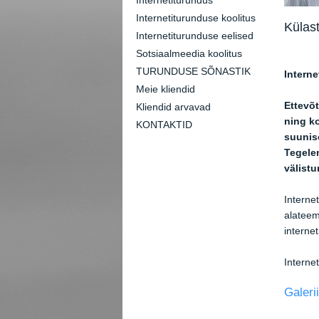
Internetiturundus
Internetiturunduse koolitus
Külast
Internetiturunduse eelised
Sotsiaalmeedia koolitus
TURUNDUSE SÕNASTIK
Intern
Meie kliendid
Ettevõt
Kliendid arvavad
ning k
KONTAKTID
suunis
Tegele
välistu
Interne
alateem
internet
Interne
Galerii