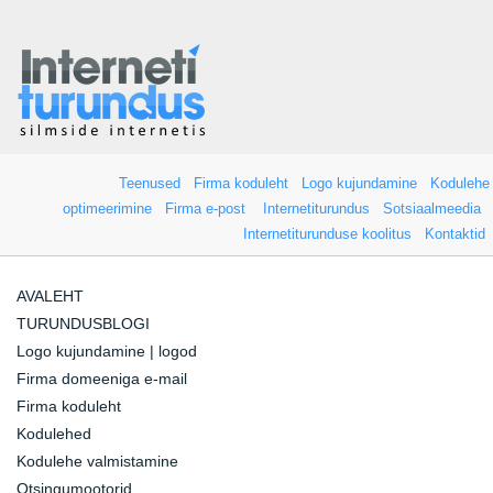
Teenused
Firma koduleht
Logo kujundamine
Kodulehe
optimeerimine
Firma e-post
Internetiturundus
Sotsiaalmeedia
Internetiturunduse koolitus
Kontaktid
AVALEHT
TURUNDUSBLOGI
Logo kujundamine | logod
Firma domeeniga e-mail
Firma koduleht
Kodulehed
Kodulehe valmistamine
Otsingumootorid