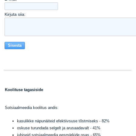
Kirjuta siia:
K
oolituse tagasiside
Sotsiaalmeedia koolitus andis:
kasulikke näpunäiteid efektiivsuse tõstmiseks - 82%
oskuse turundada selgelt ja arusaadavalt - 41%
juhiseid sotsiaalmeedia eesmärkide osas - 65%