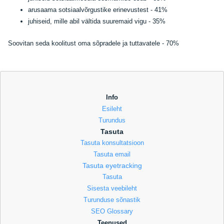
arusaama sotsiaalvõrgustike erinevustest - 41%
juhiseid, mille abil vältida suuremaid vigu - 35%
Soovitan seda koolitust oma sõpradele ja tuttavatele - 70%
Info
Esileht
Turundus
Tasuta
Tasuta konsultatsioon
Tasuta email
Tasuta eyetracking
Tasuta
Sisesta veebileht
Turunduse sõnastik
SEO Glossary
Teenused