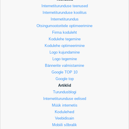
Internetiturunduse teenused
Internetiturunduse koolitus
Internetiturundus
Otsingumootoritele optimeerimine
Firma koduleht
Kodulehe tegemine
Kodulehe optimeerimine
Logo kujundamine
Logo tegemine
Bännerite valmistamine
Google TOP 10
Google top
Artiklid
Turundusblogi
Internetiturunduse eelised
Müük internetis
Kodulehed
Veebidisain
Mobiili sõbralik