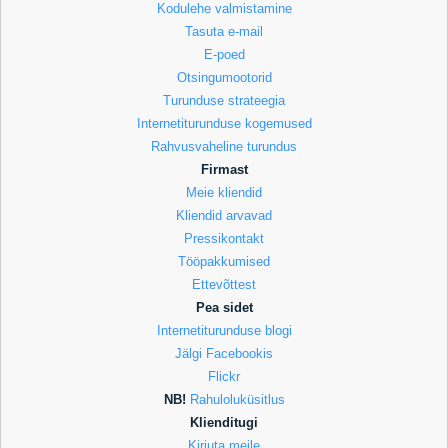
Kodulehe valmistamine
Tasuta e-mail
E-poed
Otsingumootorid
Turunduse strateegia
Internetiturunduse kogemused
Rahvusvaheline turundus
Firmast
Meie kliendid
Kliendid arvavad
Pressikontakt
Tööpakkumised
Ettevõttest
Pea sidet
Internetiturunduse blogi
Jälgi Facebookis
Flickr
NB!
Rahuloluküsitlus
Klienditugi
Kirjuta meile