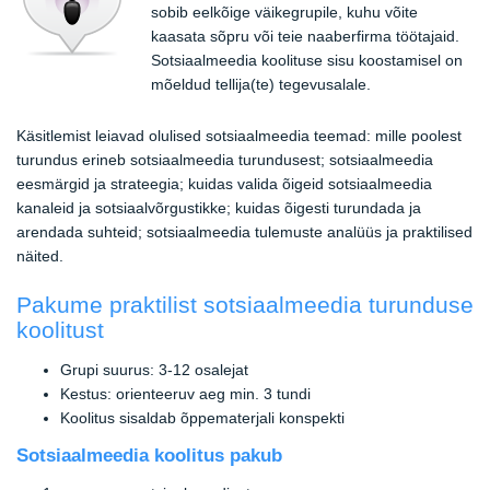
sobib eelkõige väikegrupile, kuhu võite
kaasata sõpru või teie naaberfirma töötajaid.
Sotsiaalmeedia koolituse sisu koostamisel on
mõeldud tellija(te) tegevusalale.
Käsitlemist leiavad olulised sotsiaalmeedia teemad: mille poolest
turundus erineb sotsiaalmeedia turundusest; sotsiaalmeedia
eesmärgid ja strateegia; kuidas valida õigeid sotsiaalmeedia
kanaleid ja sotsiaalvõrgustikke; kuidas õigesti turundada ja
arendada suhteid; sotsiaalmeedia tulemuste analüüs ja praktilised
näited.
Pakume praktilist sotsiaalmeedia turunduse
koolitust
Grupi suurus: 3-12 osalejat
Kestus: orienteeruv aeg min. 3 tundi
Koolitus sisaldab õppematerjali konspekti
Sotsiaalmeedia koolitus pakub