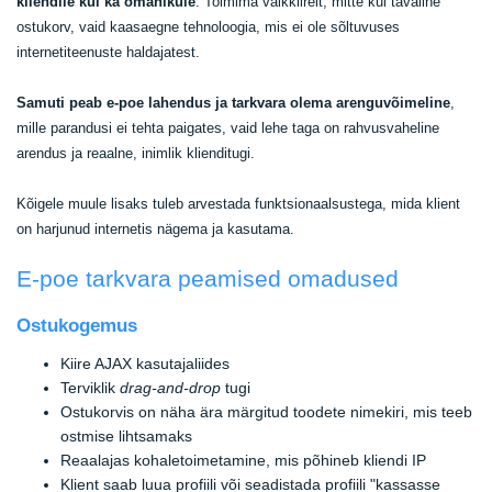
kliendile kui ka omanikule
. Toimima välkkiirelt, mitte kui tavaline
ostukorv, vaid kaasaegne tehnoloogia, mis ei ole sõltuvuses
internetiteenuste haldajatest.
Samuti peab e-poe lahendus ja tarkvara olema arenguvõimeline
,
mille parandusi ei tehta paigates, vaid lehe taga on rahvusvaheline
arendus ja reaalne, inimlik klienditugi.
Kõigele muule lisaks tuleb arvestada funktsionaalsustega, mida klient
on harjunud internetis nägema ja kasutama.
E-poe tarkvara peamised omadused
Ostukogemus
Kiire AJAX kasutajaliides
Terviklik
drag-and-drop
tugi
Ostukorvis on näha ära märgitud toodete nimekiri, mis teeb
ostmise lihtsamaks
Reaalajas kohaletoimetamine, mis põhineb kliendi IP
Klient saab luua profiili või seadistada profiili "kassasse