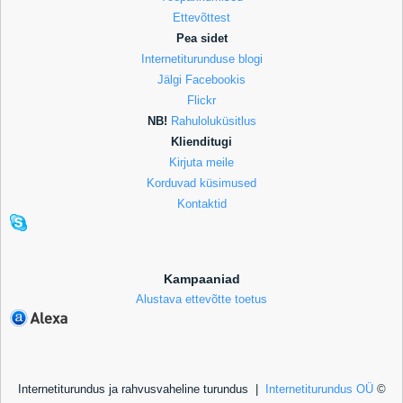
Ettevõttest
Pea sidet
Internetiturunduse blogi
Jälgi Facebookis
Flickr
NB!
Rahuloluküsitlus
Klienditugi
Kirjuta meile
Korduvad küsimused
Kontaktid
Kampaaniad
Alustava ettevõtte toetus
Internetiturundus ja rahvusvaheline turundus |
Internetiturundus OÜ
©