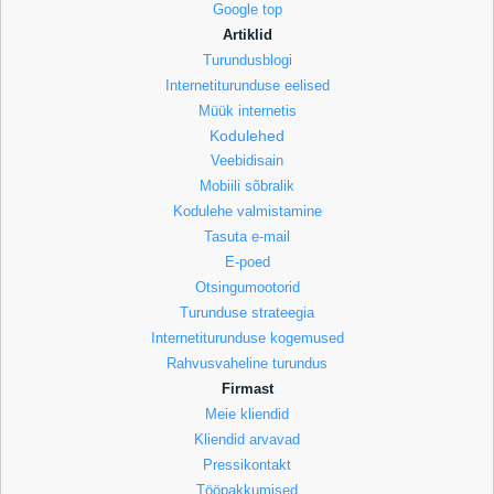
Google top
Artiklid
Turundusblogi
Internetiturunduse eelised
Müük internetis
Kodulehed
Veebidisain
Mobiili sõbralik
Kodulehe valmistamine
Tasuta e-mail
E-poed
Otsingumootorid
Turunduse strateegia
Internetiturunduse kogemused
Rahvusvaheline turundus
Firmast
Meie kliendid
Kliendid arvavad
Pressikontakt
Tööpakkumised