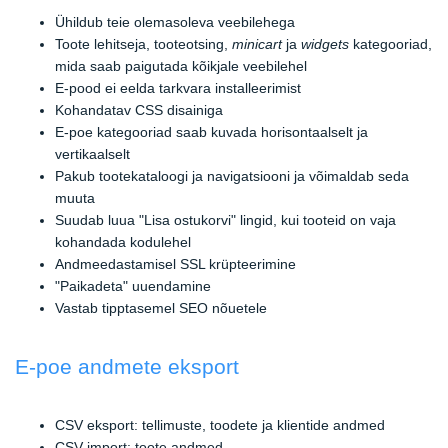
Ühildub teie olemasoleva veebilehega
Toote lehitseja, tooteotsing,
minicart
ja
widgets
kategooriad,
mida saab paigutada kõikjale veebilehel
E-pood ei eelda tarkvara installeerimist
Kohandatav CSS disainiga
E-poe kategooriad saab kuvada horisontaalselt ja
vertikaalselt
Pakub tootekataloogi ja navigatsiooni ja võimaldab seda
muuta
Suudab luua "Lisa ostukorvi" lingid, kui tooteid on vaja
kohandada kodulehel
Andmeedastamisel SSL krüpteerimine
"Paikadeta" uuendamine
Vastab tipptasemel SEO nõuetele
E-poe andmete eksport
CSV eksport: tellimuste, toodete ja klientide andmed
CSV import: toote andmed