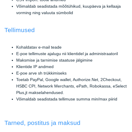
Võimaldab seadistada mõõtühikud, kuupäeva ja kellaaja
vorming ning valuuta sümbolid
Tellimused
Kohaldatav e-mail teade
E-poe tellimuste ajalugu nii klientidel ja administraatoril
Maksmise ja tarnimise staatuse jälgimine
Klientide IP andmed
E-poe arve sh trükkimiseks
Toetab PayPal, Google wallet, Authorize.Net, 2Checkout,
HSBC CPI, Network Merchants, ePath, Robokassa, eSelect
Plus,jt makselahendused.
Võimaldab seadistada tellimuse summa min/max piirid
Tarned, postitus ja maksud