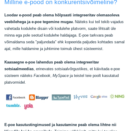
Milline e-pood on konkurentsivõimeline?
Loodav e-pood peab olema hõlpsasti integreeritav olemasoleva
veebilehega ja e-poe tegemine mugav.
Näiteks kui teil tekib vajadus
vahetada kodulehe disain või kodulehe platvorm, saate lihtsalt üle
minna ega pole seotud kodulehe haldajaga. E-poe tarkvara peab
võimaldama seda "paljundada" ehk kopeerida paljudes kohtades samal
ajal, mille haldamine ja juhtimine toimub ühest süsteemist.
Kaasaegne e-poe lahendus peab olema integreeritav
sotsiaalmeedias
, erinevates sotsiaalvõrgustikes, et käivitada e-poe
süsteem näiteks
Facebook
,
MySpace
ja teistel teie poolt kasutatud
platvormidel.
E-poe kasutustingimused ja kasutamine
peab olema lihtne nii