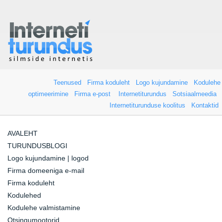
Teenused
Firma koduleht
Logo kujundamine
Kodulehe
optimeerimine
Firma e-post
Internetiturundus
Sotsiaalmeedia
Internetiturunduse koolitus
Kontaktid
AVALEHT
TURUNDUSBLOGI
Logo kujundamine | logod
Firma domeeniga e-mail
Firma koduleht
Kodulehed
Kodulehe valmistamine
Otsingumootorid