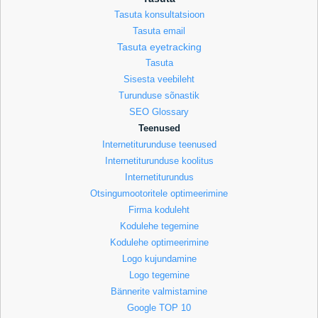
Tasuta konsultatsioon
Tasuta email
Tasuta eyetracking
Tasuta
Sisesta veebileht
Turunduse sõnastik
SEO Glossary
Teenused
Internetiturunduse teenused
Internetiturunduse koolitus
Internetiturundus
Otsingumootoritele optimeerimine
Firma koduleht
Kodulehe tegemine
Kodulehe optimeerimine
Logo kujundamine
Logo tegemine
Bännerite valmistamine
Google TOP 10