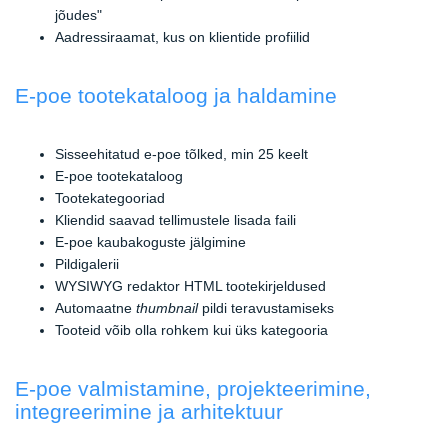
jõudes"
Aadressiraamat, kus on klientide profiilid
E-poe tootekataloog ja haldamine
Sisseehitatud e-poe tõlked, min 25 keelt
E-poe tootekataloog
Tootekategooriad
Kliendid saavad tellimustele lisada faili
E-poe kaubakoguste jälgimine
Pildigalerii
WYSIWYG redaktor HTML tootekirjeldused
Automaatne
thumbnail
pildi teravustamiseks
Tooteid võib olla rohkem kui üks kategooria
E-poe valmistamine, projekteerimine,
integreerimine ja arhitektuur