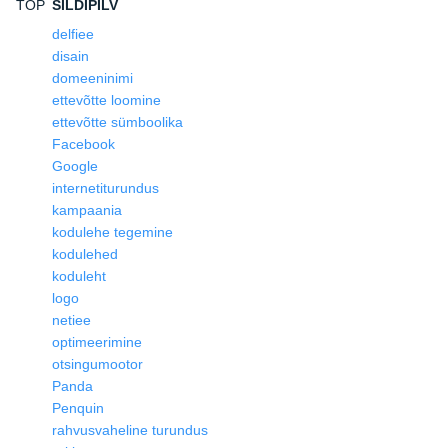
TOP
SILDIPILV
delfiee
disain
domeeninimi
ettevõtte loomine
ettevõtte sümboolika
Facebook
Google
internetiturundus
kampaania
kodulehe tegemine
kodulehed
koduleht
logo
netiee
optimeerimine
otsingumootor
Panda
Penquin
rahvusvaheline turundus