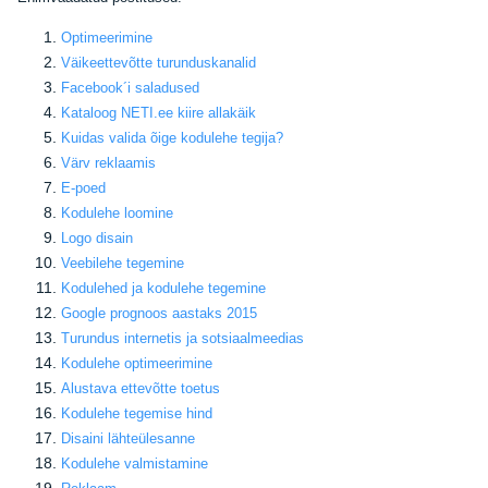
Optimeerimine
Väikeettevõtte turunduskanalid
Facebook
´i saladused
Kataloog NETI.ee kiire allakäik
Kuidas valida õige kodulehe tegija
?
Värv reklaamis
E-poed
Kodulehe loomine
Logo disain
Veebilehe tegemine
Kodulehed ja kodulehe tegemine
Google prognoos aastaks 2015
Turundus internetis ja sotsiaalmeedias
Kodulehe optimeerimine
Alustava ettevõtte toetus
Kodulehe tegemise hind
Disaini lähteülesanne
Kodulehe valmistamine