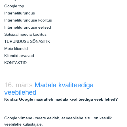
Google top
Internetiturundus
Internetiturunduse koolitus
Internetiturunduse eelised
Sotsiaalmeedia koolitus
TURUNDUSE SÕNASTIK
Meie kliendid
Kliendid arvavad
KONTAKTID
16. märts
Madala kvaliteediga
veebilehed
Kuidas Google määratleb madala kvaliteediga veebilehed?
Google viimane
update
eeldab, et veebilehe sisu on kasulik
veebilehe külastajale.