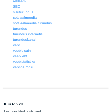
reklaam
SEO
sisuturundus
sotsiaalmeedia
sotsiaalmeedia turundus
turundus
turundus internetis
turunduskanal
värv
veebidisain
veebileht
veebistatistika
värvide mõju
Kuu top 20
E
nimvaadatud postitused: