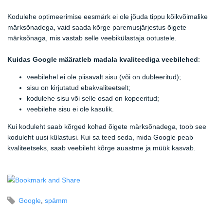
Kodulehe optimeerimise eesmärk ei ole jõuda tippu kõikvõimalike
märksõnadega, vaid saada kõrge paremusjärjestus õigete
märksõnaga, mis vastab selle veebikülastaja ootustele.
Kuidas Google määratleb madala kvaliteediga veebilehed
:
veebilehel ei ole piisavalt sisu (või on dubleeritud);
sisu on kirjutatud ebakvaliteetselt;
kodulehe sisu või selle osad on kopeeritud;
veebilehe sisu ei ole kasulik.
Kui koduleht saab kõrged kohad õigete märksõnadega, toob see
koduleht uusi külastusi. Kui sa teed seda, mida Google peab
kvaliteetseks, saab veebileht kõrge auastme ja müük kasvab.
Google
,
spämm