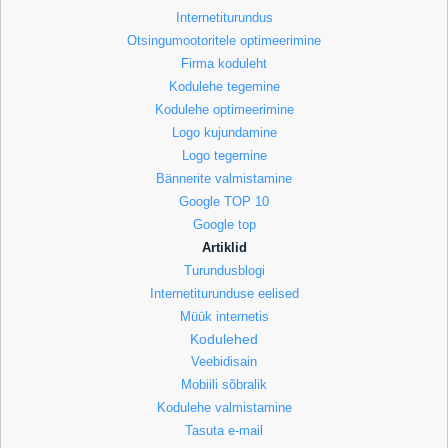
Internetiturundus
Otsingumootoritele optimeerimine
Firma koduleht
Kodulehe tegemine
Kodulehe optimeerimine
Logo kujundamine
Logo tegemine
Bännerite valmistamine
Google TOP 10
Google top
Artiklid
Turundusblogi
Internetiturunduse eelised
Müük internetis
Kodulehed
Veebidisain
Mobiili sõbralik
Kodulehe valmistamine
Tasuta e-mail