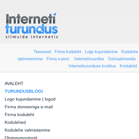
Teenused
Firma koduleht
Logo kujundamine
Kodulehe
optimeerimine
Firma e-post
Internetiturundus
Sotsiaalmeedia
Internetiturunduse koolitus
Kontaktid
AVALEHT
TURUNDUSBLOGI
Logo kujundamine | logod
Firma domeeniga e-mail
Firma koduleht
Kodulehed
Kodulehe valmistamine
Otsingumootorid