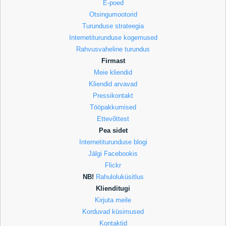
E-poed
Otsingumootorid
Turunduse strateegia
Internetiturunduse kogemused
Rahvusvaheline turundus
Firmast
Meie kliendid
Kliendid arvavad
Pressikontakt
Tööpakkumised
Ettevõttest
Pea sidet
Internetiturunduse blogi
Jälgi Facebookis
Flickr
NB!
Rahuloluküsitlus
Klienditugi
Kirjuta meile
Korduvad küsimused
Kontaktid