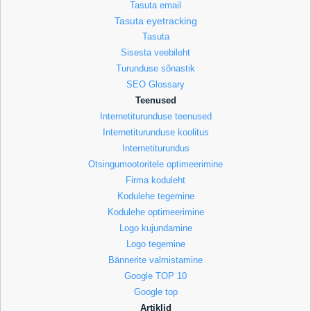
Tasuta email
Tasuta eyetracking
Tasuta
Sisesta veebileht
Turunduse sõnastik
SEO Glossary
Teenused
Internetiturunduse teenused
Internetiturunduse koolitus
Internetiturundus
Otsingumootoritele optimeerimine
Firma koduleht
Kodulehe tegemine
Kodulehe optimeerimine
Logo kujundamine
Logo tegemine
Bännerite valmistamine
Google TOP 10
Google top
Artiklid