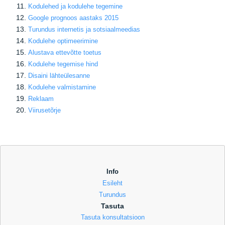
Kodulehed ja kodulehe tegemine
Google prognoos aastaks 2015
Turundus internetis ja sotsiaalmeedias
Kodulehe optimeerimine
Alustava ettevõtte toetus
Kodulehe tegemise hind
Disaini lähteülesanne
Kodulehe valmistamine
Reklaam
Viirusetõrje
Info
Esileht
Turundus
Tasuta
Tasuta konsultatsioon