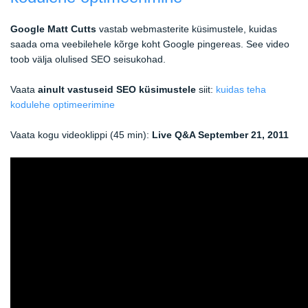
Google
Matt Cutts
vastab webmasterite küsimustele, kuidas
saada oma veebilehele kõrge koht Google pingereas. See video
toob välja olulised SEO seisukohad.
Vaata
ainult vastuseid SEO küsimustele
siit:
kuidas teha
kodulehe optimeerimine
Vaata kogu videoklippi (45 min):
Live Q&A September 21, 2011