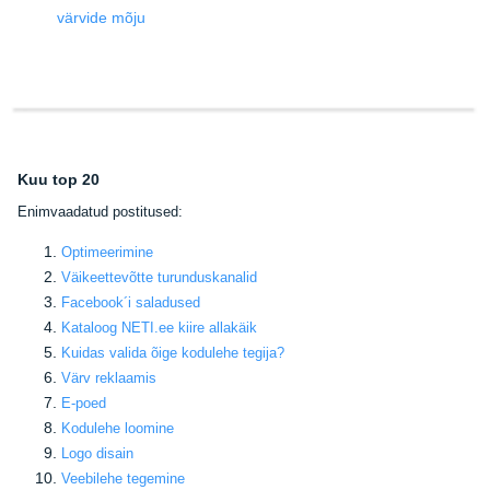
värvide mõju
Kuu top 20
E
nimvaadatud postitused:
Optimeerimine
Väikeettevõtte turunduskanalid
Facebook
´i saladused
Kataloog NETI.ee kiire allakäik
Kuidas valida õige kodulehe tegija
?
Värv reklaamis
E-poed
Kodulehe loomine
Logo disain
Veebilehe tegemine