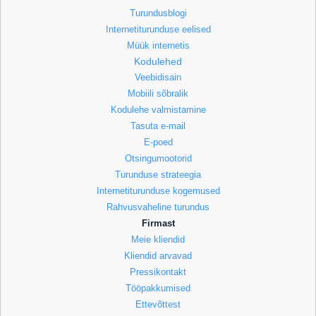
Turundusblogi
Internetiturunduse eelised
Müük internetis
Kodulehed
Veebidisain
Mobiili sõbralik
Kodulehe valmistamine
Tasuta e-mail
E-poed
Otsingumootorid
Turunduse strateegia
Internetiturunduse kogemused
Rahvusvaheline turundus
Firmast
Meie kliendid
Kliendid arvavad
Pressikontakt
Tööpakkumised
Ettevõttest