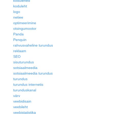
kodulehed
koduleht
logo
netiee
optimeerimine
otsingumootor
Panda
Penquin
rahvusvaheline turundus
reklaam
SEO
sisuturundus
sotsiaalmeedia
sotsiaalmeedia turundus
turundus
turundus internetis
turunduskanal
värv
veebidisain
veebileht
veebistatistika