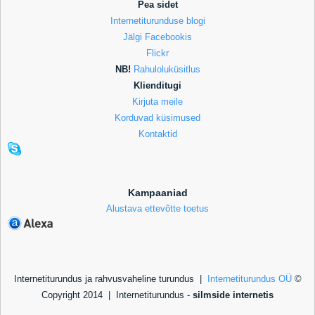
Pea sidet
Internetiturunduse blogi
Jälgi Facebookis
Flickr
NB!
Rahuloluküsitlus
Klienditugi
Kirjuta meile
Korduvad küsimused
Kontaktid
Kampaaniad
Alustava ettevõtte toetus
Internetiturundus ja rahvusvaheline turundus |
Internetiturundus OÜ
©
Copyright 2014 |
Internetiturundus -
silmside internetis