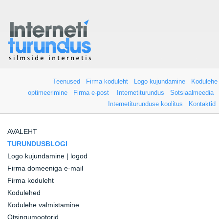
Teenused
Firma koduleht
Logo kujundamine
Kodulehe
optimeerimine
Firma e-post
Internetiturundus
Sotsiaalmeedia
Internetiturunduse koolitus
Kontaktid
AVALEHT
TURUNDUSBLOGI
Logo kujundamine | logod
Firma domeeniga e-mail
Firma koduleht
Kodulehed
Kodulehe valmistamine
Otsingumootorid