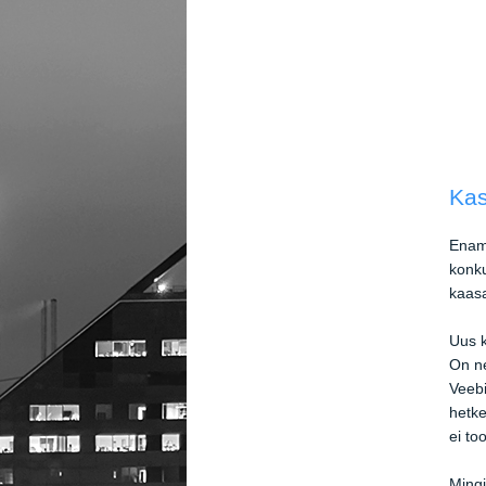
Jä
Kas
Enama
konku
kaas
Uus k
On ne
Veebi
hetk
ei to
Mingi