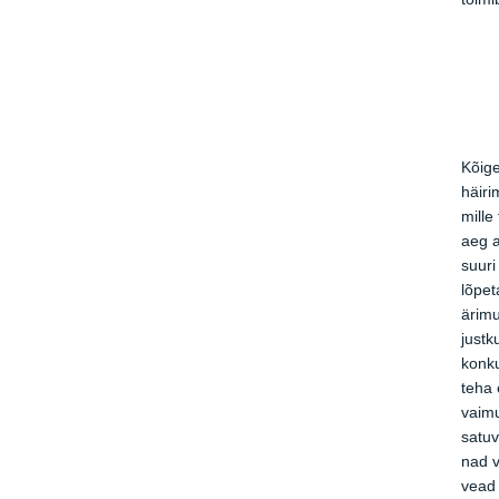
Kõige
häiri
mille
aeg a
suuri
lõpet
ärimu
justk
konku
teha 
vaimu
satuv
nad v
vead 