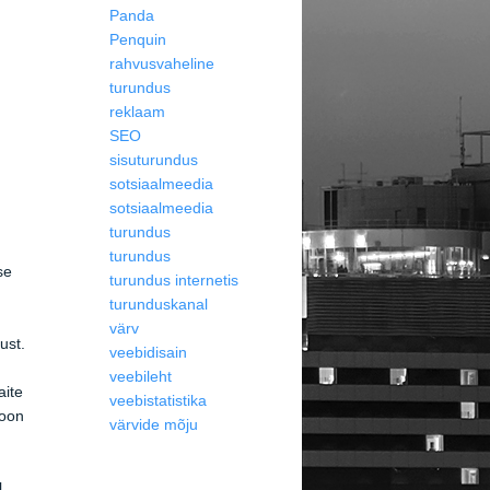
Panda
Penquin
rahvusvaheline
turundus
reklaam
SEO
sisuturundus
sotsiaalmeedia
sotsiaalmeedia
turundus
turundus
se
turundus internetis
turunduskanal
värv
ust.
veebidisain
veebileht
aite
veebistatistika
ioon
värvide mõju
l