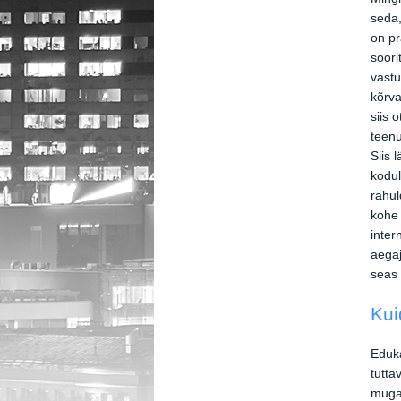
seda,
on pr
soori
vastu
kõrva
siis 
teenu
Siis 
kodul
rahul
kohe 
inter
aegaj
seas 
Kui
Eduk
tutta
mugav