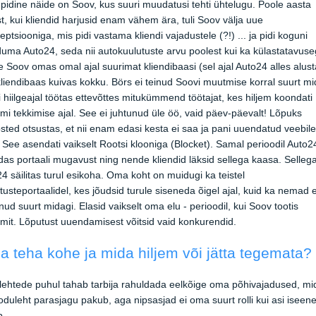
pidine näide on Soov, kus suuri muudatusi tehti ühtelugu. Poole aasta
t, kui kliendid harjusid enam vähem ära, tuli Soov välja uue
eptsiooniga, mis pidi vastama kliendi vajadustele (?!) ... ja pidi koguni
ma Auto24, seda nii autokuulutuste arvu poolest kui ka külastatavuse
 Soov omas omal ajal suurimat kliendibaasi (sel ajal Auto24 alles alust
liendibaas kuivas kokku. Börs ei teinud Soovi muutmise korral suurt mi
 hiilgeajal töötas ettevõttes mitukümmend töötajat, kes hiljem koondati
mi tekkimise ajal. See ei juhtunud üle öö, vaid päev-päevalt! Lõpuks
sted otsustas, et nii enam edasi kesta ei saa ja pani uuendatud veebil
. See asendati vaikselt Rootsi klooniga (Blocket). Samal perioodil Auto2
das portaali mugavust ning nende kliendid läksid sellega kaasa. Selleg
4 säilitas turul esikoha. Oma koht on muidugi ka teistel
tusteportaalidel, kes jõudsid turule siseneda õigel ajal, kuid ka nemad e
ud suurt midagi. Elasid vaikselt oma elu - perioodil, kui Soov tootis
mit. Lõputust uuendamisest võitsid vaid konkurendid.
a teha kohe ja mida hiljem või jätta tegemata?
ehtede puhul tahab tarbija rahuldada eelkõige oma põhivajadused, mi
koduleht parasjagu pakub, aga nipsasjad ei oma suurt rolli kui asi iseen
b.