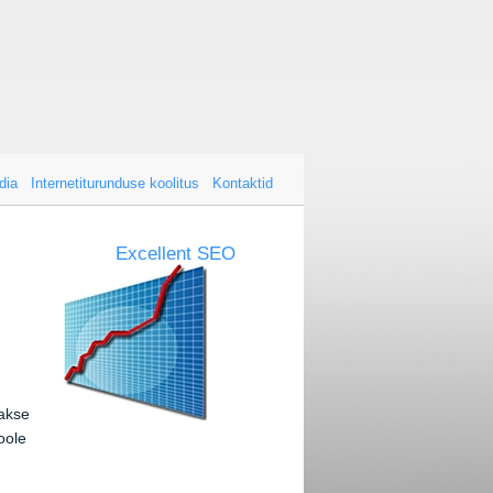
dia
Internetiturunduse koolitus
Kontaktid
Excellent SEO
akse
oole