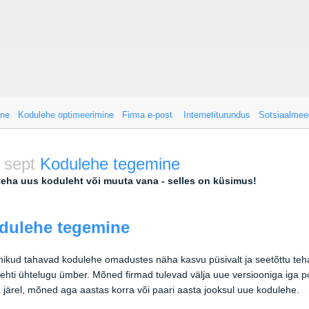
ine
Kodulehe optimeerimine
Firma e-post
Internetiturundus
Sotsiaalmee
 sept
Kodulehe tegemine
teha uus koduleht või muuta vana - selles on küsimus!
dulehe tegemine
kud tahavad kodulehe omadustes näha kasvu püsivalt ja seetõttu teh
ehti ühtelugu ümber. Mõned firmad tulevad välja uue versiooniga iga p
 järel, mõned aga aastas korra või paari aasta jooksul uue kodulehe.