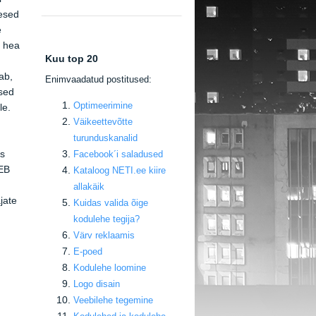
mesed
e
e hea
Kuu top 20
ab,
E
nimvaadatud postitused:
rsed
Optimeerimine
le.
Väikeettevõtte
turunduskanalid
as
Facebook
´i saladused
SEB
Kataloog NETI.ee kiire
allakäik
jate
Kuidas valida õige
kodulehe tegija
?
Värv reklaamis
E-poed
Kodulehe loomine
Logo disain
Veebilehe tegemine