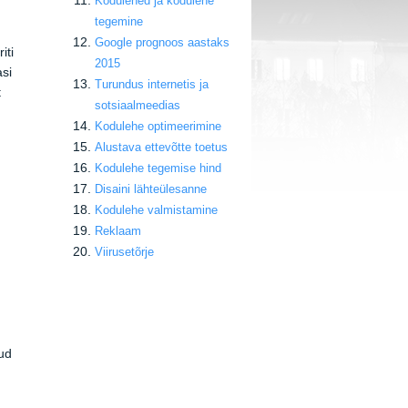
Kodulehed ja kodulehe
tegemine
Google prognoos aastaks
iti
2015
asi
Turundus internetis ja
t
sotsiaalmeedias
Kodulehe optimeerimine
Alustava ettevõtte toetus
Kodulehe tegemise hind
Disaini lähteülesanne
Kodulehe valmistamine
Reklaam
Viirusetõrje
tud