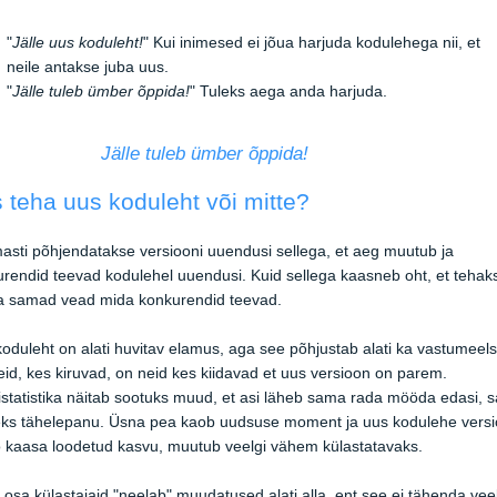
"
Jälle uus koduleht!
" Kui inimesed ei jõua harjuda kodulehega nii, et
neile antakse juba uus.
"
Jälle tuleb ümber õppida!
" Tuleks aega anda harjuda.
lle tuleb ümber õppida!
 teha uus koduleht või mitte?
sti põhjendatakse versiooni uuendusi sellega, et aeg muutub ja
rendid teevad kodulehel uuendusi. Kuid sellega kaasneb oht, et tehak
a samad vead mida konkurendid teevad.
oduleht on alati huvitav elamus, aga see põhjustab alati ka vastumeels
id, kes kiruvad, on neid kes kiidavad et uus versioon on parem.
statistika näitab sootuks muud, et asi läheb sama rada mööda edasi, s
eks tähelepanu. Üsna pea kaob uudsuse moment ja uus kodulehe vers
o kaasa loodetud kasvu, muutub veelgi vähem külastatavaks.
 osa külastajaid "neelab" muudatused alati alla, ent see ei tähenda vee