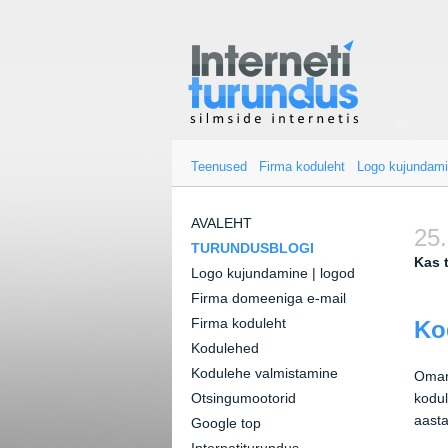
Teenused
Firma koduleht
Logo kujundam
AVALEHT
25.
TURUNDUSBLOGI
Kas 
Logo kujundamine | logod
Firma domeeniga e-mail
Firma koduleht
Ko
Kodulehed
Kodulehe valmistamine
Omani
Otsingumootorid
kodul
aasta
Google top