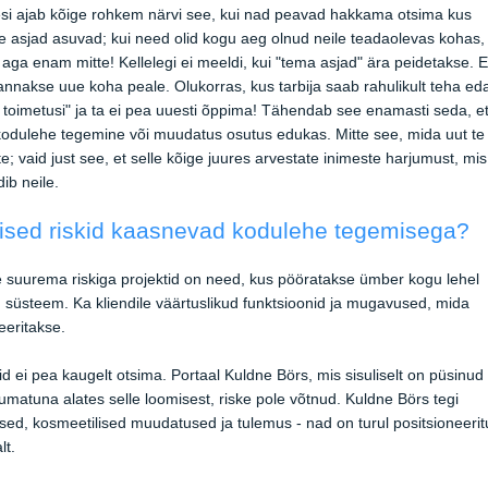
si ajab kõige rohkem närvi see, kui nad peavad hakkama otsima kus
 asjad asuvad; kui need olid kogu aeg olnud neile teadaolevas kohas,
aga enam mitte! Kellelegi ei meeldi, kui "tema asjad" ära peidetakse. Er
annakse uue koha peale. Olukorras, kus tarbija saab rahulikult teha ed
toimetusi" ja ta ei pea uuesti õppima! Tähendab see enamasti seda, e
odulehe tegemine või muudatus osutus edukas. Mitte see, mida uut te
e; vaid just see, et selle kõige juures arvestate inimeste harjumust, mis
ib neile.
lised riskid kaasnevad kodulehe tegemisega?
 suurema riskiga projektid on need, kus pööratakse ümber kogu lehel
 süsteem. Ka kliendile väärtuslikud funktsioonid ja mugavused, mida
eeritakse.
id ei pea kaugelt otsima. Portaal Kuldne Börs, mis sisuliselt on püsinud
matuna alates selle loomisest, riske pole võtnud. Kuldne Börs tegi
sed, kosmeetilised muudatused ja tulemus - nad on turul positsioneeri
lt.