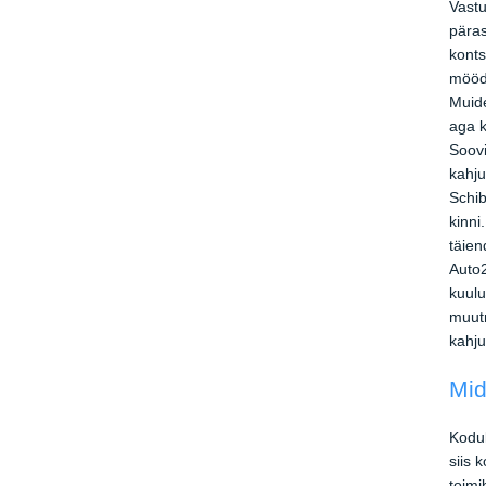
Vastu
päras
konts
möödu
Muide
aga k
Soovi
kahju
Schib
kinni
täien
Auto2
kuulu
muutn
kahju
Mid
Kodul
siis 
toimi