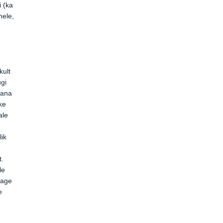
i (ka
hele,
kult
ugi
 vana
ke
ale
lik
t.
le
tage
e