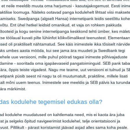
 et neile meeldib muuta oma harjumusi - kasutajakogemust. Eesti ini
aktilise loomuga. Näiteks ootavad panga kodulehelt lihtsat viisi makset
tamiseks. Swedpanga (algselt Hansa) internetipank leidis seetõttu koh
võtu. Ent ühel hetkel leidsid omanikud, et vaja on rohkem pakkuda
ltooteid ja kogu senine internetipanga keskkond tehti ümber, kes mälet
otse töölaual kuvati pilte lühiinfot kõikvõimalikest teenustest. Elementaa
sed oli praktiliselt nähtamatud. See käis inimestele ikka tõsiselt närvide
läks umbes aasta mööda, kui see jama ära muudeti ja Swedbank tegi
ehele uue versiooni, mille puhul pöörati tagasi inimeste põhivajaduste
damine - sooritada oma igapäevaseid pangatoiminguid. SEB pank tab
ära, õppis teiste vigadest. Nagu me teame, uut versiooni ei tulnud ja 
netipank püsib seest nii nagu ta oli muutumatult, praktiline, millele lisati
alt mõni uuem teenus. Inimestele see meeldis ja SEB pälvis ka turunda
ära märkimist.
das kodulehe tegemisel edukas olla?
ad kodulehe muudatused on kahtlemata need, mis ei kaota ära juba
vat ja selgeks õpitud navigeerimist kodulehel, telje orientatsiooni ja
ust. Piltlikult - pärast koristamist jäävad asjad alles sama koha peale.