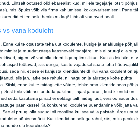
inud. Lihtsalt ootused olid ebarealistlikud, millele tagajärjel otsiti põhjus
asi), mis lõpuks võib viia firma kahjumisse, kokkuvarisemiseni. Pane tä
nkurendid ei tee selle heaks midagi! Lihtsalt vaatavad pealt.
 vs vana koduleht
is. Enne kui te otsustate teha uut kodulehte, küsige ja analüüsige põhjali
 toimimist ja muudatustega kaasnevaid tagajärgi, mis ei pruugi olla sug
eeldivad, pigem võivad olla ideed liiga optimistlikud. Kui siis leidsite, et
põhiasjad töötavad, siis uurige, kas te vajadusel saate teha hädavajalik
dusi, seda nii, et see ei kahjusta kliendisuhteid! Kui vana koduleht on aj
 jäänud, siis jah, jätke see rahule, nii nagu on ja alustage kohe puhta
a. Siiski, enne kui te midagi ette võtate, tehke oma klientide seas põhja
g. Sest teile võib asi tunduda pakiline, - ajast ja arust, kuid kliendid on
nud seda kasutama ja nad ei eeldagi teilt midagi uut, versiooniuuendus
sattuge paanikasse! Ka konkurendi kodulehe uuendamine võib jätta va
. See ei pruugi olla sugugi nii roosiline kui see välja paistab. Ärge unus
odulehe põhieesmärki. Kui kliendid on sellega rahul, siis, miks peaksit
ma nende elu keeruliseks?