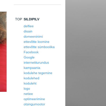
TOP
SILDIPILV
delfiee
disain
domeeninimi
ettevõtte loomine
ettevõtte sümboolika
Facebook
Google
internetiturundus
kampaania
kodulehe tegemine
kodulehed
koduleht
logo
netiee
optimeerimine
otsingumootor