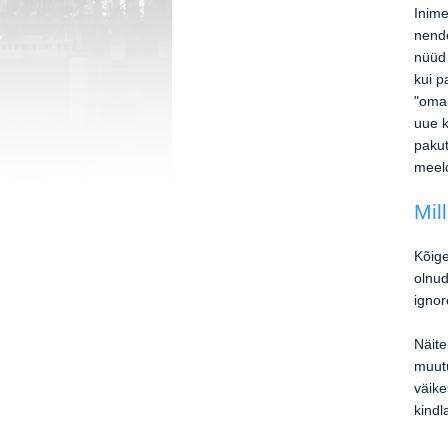
Inime
nende
nüüd 
kui p
"oma 
uue k
pakut
meeld
Mil
Kõige
olnud
ignor
Näite
muutu
väike
kindla