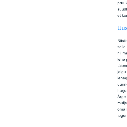
pruuk
süüdl
et ko
Uus
Niisi
selle
nii m
lehe 
täien
jalgu
leheg
uurin
harju
Ärge 
mulje
oma k
tege