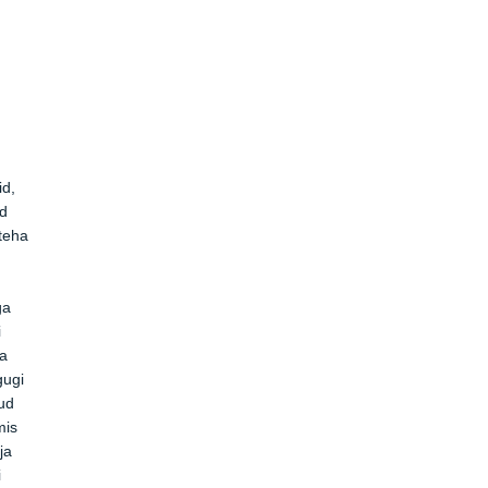
id,
ad
 teha
ga
i
ja
gugi
ud
mis
ja
i