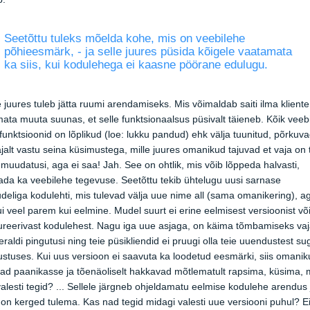
Seetõttu tuleks mõelda kohe, mis on veebilehe
põhieesmärk, - ja selle juures püsida kõigele vaatamata
ka siis, kui kodulehega ei kaasne pöörane edulugu.
 juures tuleb jätta ruumi arendamiseks. Mis võimaldab saiti ilma kliente
mata muuta suunas, et selle funktsionaalsus püsivalt täieneb. Kõik veeb
 funktsioonid on lõplikud (loe: lukku pandud) ehk välja tuunitud, põrkuv
jalt vastu seina küsimustega, mille juures omanikud tajuvad et vaja on
 muudatusi, aga ei saa! Jah. See on ohtlik, mis võib lõppeda halvasti,
ada ka veebilehe tegevuse. Seetõttu tekib ühtelugu uusi sarnase
deliga kodulehti, mis tulevad välja uue nime all (sama omanikering), a
ui veel parem kui eelmine. Mudel suurt ei erine eelmisest versioonist võ
reerivast kodulehest. Nagu iga uue asjaga, on käima tõmbamiseks va
eraldi pingutusi ning teie püsikliendid ei pruugi olla teie uuendustest su
stuses. Kui uus versioon ei saavuta ka loodetud eesmärki, siis omanik
ad paanikasse ja tõenäoliselt hakkavad mõtlematult rapsima, küsima, 
alesti tegid? ... Sellele järgneb ohjeldamatu eelmise kodulehe arendus 
on kerged tulema. Kas nad tegid midagi valesti uue versiooni puhul? E