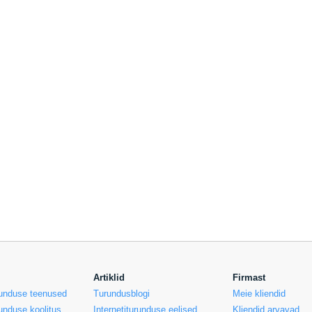
Artiklid
Firmast
urunduse teenused
Turundusblogi
Meie kliendid
runduse koolitus
Internetiturunduse eelised
Kliendid arvavad