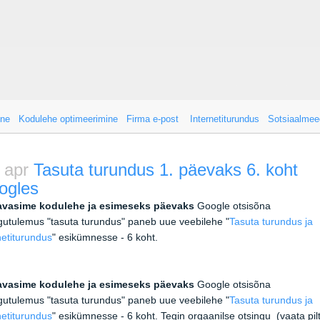
ine
Kodulehe optimeerimine
Firma e-post
Internetiturundus
Sotsiaalmee
 apr
Tasuta turundus 1. päevaks 6. koht
ogles
 avasime kodulehe ja esimeseks päevaks
Google otsisõna
gutulemus "tasuta turundus" paneb uue veebilehe "
Tasuta turundus ja
netiturundus
" esikümnesse - 6 koht.
 avasime kodulehe ja esimeseks päevaks
Google otsisõna
gutulemus "tasuta turundus" paneb uue veebilehe "
Tasuta turundus ja
netiturundus
" esikümnesse - 6 koht. Tegin orgaanilse otsingu (vaata pilt