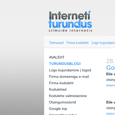
Teenused
Firma koduleht
Logo kujundam
AVALEHT
28.
TURUNDUSBLOGI
Go
Logo kujundamine | logod
Eile
Firma domeeniga e-mail
otsin
Firma koduleht
inter
Kodulehed
Kodulehe valmistamine
Otsingumootorid
Eile
otsin
Google top
inter