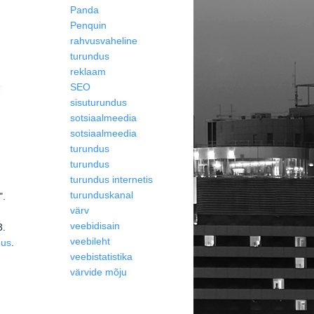
Panda
Penquin
rahvusvaheline
turundus
reklaam
SEO
sisuturundus
sotsiaalmeedia
sotsiaalmeedia
turundus
turundus
turundus internetis
turunduskanal
".
värv
veebidisain
3.
veebileht
dus
.
veebistatistika
värvide mõju