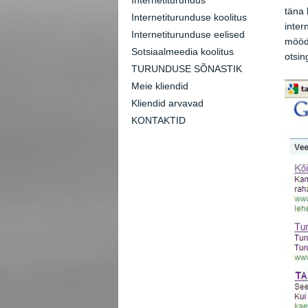
Internetiturundus
täna 
Internetiturunduse koolitus
inter
Internetiturunduse eelised
mööda
Sotsiaalmeedia koolitus
otsi
TURUNDUSE SÕNASTIK
Meie kliendid
Kliendid arvavad
KONTAKTID