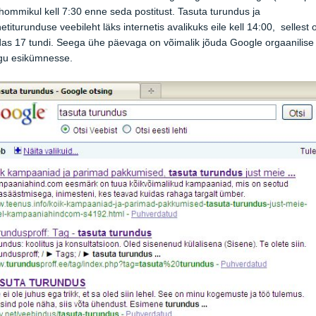
hommikul kell 7:30 enne seda postitust. Tasuta turundus ja
netiturunduse veebileht läks internetis avalikuks eile kell 14:00, sellest 
s 17 tundi. Seega ühe päevaga on võimalik jõuda Google orgaanilise
ngu esikümnesse.