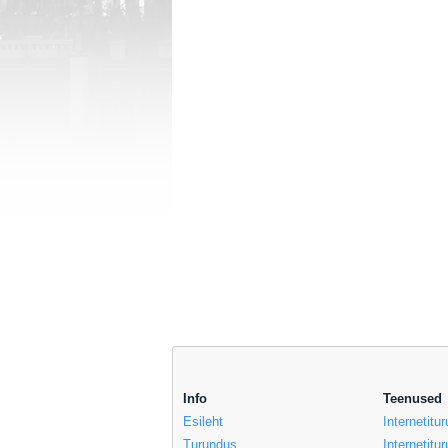
Info
Teenused
Esileht
Internetit
Turundus
Internetitu