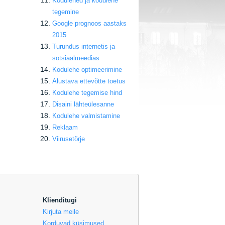
Kodulehed ja kodulehe
tegemine
Google prognoos aastaks
2015
Turundus internetis ja
sotsiaalmeedias
Kodulehe optimeerimine
Alustava ettevõtte toetus
Kodulehe tegemise hind
Disaini lähteülesanne
Kodulehe valmistamine
Reklaam
Viirusetõrje
Klienditugi
Kirjuta meile
Korduvad küsimused