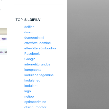
on
TOP
SILDIPILV
delfiee
disain
domeeninimi
ettevõtte loomine
ettevõtte sümboolika
Facebook
Google
internetiturundus
kampaania
kodulehe tegemine
kodulehed
koduleht
logo
netiee
optimeerimine
otsingumootor