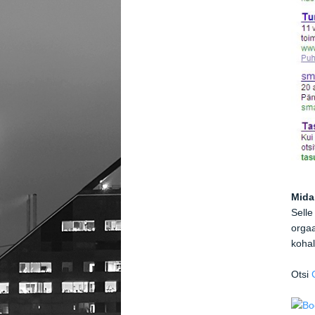
Mida 
Selle
orgaa
kohal
Otsi