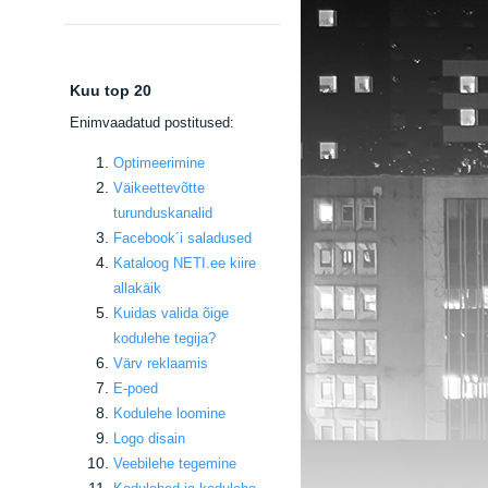
Kuu top 20
E
nimvaadatud postitused:
Optimeerimine
Väikeettevõtte
turunduskanalid
Facebook
´i saladused
Kataloog NETI.ee kiire
allakäik
Kuidas valida õige
kodulehe tegija
?
Värv reklaamis
E-poed
Kodulehe loomine
Logo disain
Veebilehe tegemine