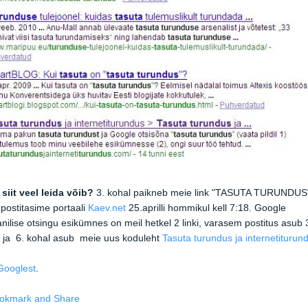
siit veel leida võib?
3. kohal paikneb meie link "TASUTA TURUNDUS
 postitasime portaali
Kaev.net
25.aprilli hommikul kell 7:18. Google
nilise otsingu esikümnes on meil hetkel 2 linki, varasem postitus asub 
 ja 6. kohal asub meie uus koduleht
Tasuta turundus ja internetiturun
Googlest
.