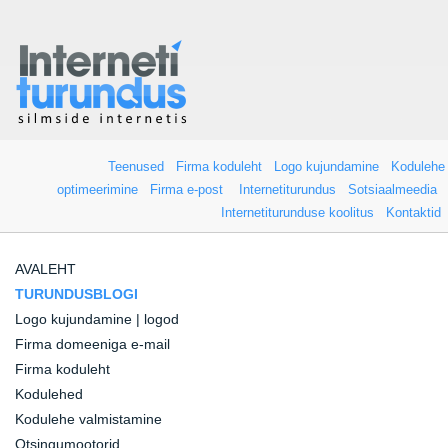
Teenused
Firma koduleht
Logo kujundamine
Kodulehe
optimeerimine
Firma e-post
Internetiturundus
Sotsiaalmeedia
Internetiturunduse koolitus
Kontaktid
AVALEHT
TURUNDUSBLOGI
Logo kujundamine | logod
Firma domeeniga e-mail
Firma koduleht
Kodulehed
Kodulehe valmistamine
Otsingumootorid