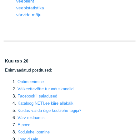
veebileht
veebistatistika
värvide mõju
Kuu top 20
E
nimvaadatud postitused:
Optimeerimine
Väikeettevõtte turunduskanalid
Facebook
´i saladused
Kataloog NETI.ee kiire allakäik
Kuidas valida õige kodulehe tegija
?
Värv reklaamis
E-poed
Kodulehe loomine
Logo disain