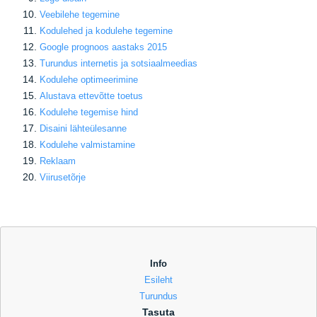
Veebilehe tegemine
Kodulehed ja kodulehe tegemine
Google prognoos aastaks 2015
Turundus internetis ja sotsiaalmeedias
Kodulehe optimeerimine
Alustava ettevõtte toetus
Kodulehe tegemise hind
Disaini lähteülesanne
Kodulehe valmistamine
Reklaam
Viirusetõrje
Info
Esileht
Turundus
Tasuta