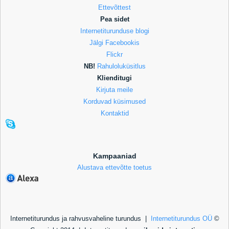
Ettevõttest
Pea sidet
Internetiturunduse blogi
Jälgi Facebookis
Flickr
NB!
Rahuloluküsitlus
Klienditugi
Kirjuta meile
Korduvad küsimused
Kontaktid
Kampaaniad
Alustava ettevõtte toetus
Internetiturundus ja rahvusvaheline turundus |
Internetiturundus OÜ
©