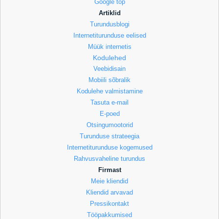
Google top
Artiklid
Turundusblogi
Internetiturunduse eelised
Müük internetis
Kodulehed
Veebidisain
Mobiili sõbralik
Kodulehe valmistamine
Tasuta e-mail
E-poed
Otsingumootorid
Turunduse strateegia
Internetiturunduse kogemused
Rahvusvaheline turundus
Firmast
Meie kliendid
Kliendid arvavad
Pressikontakt
Tööpakkumised