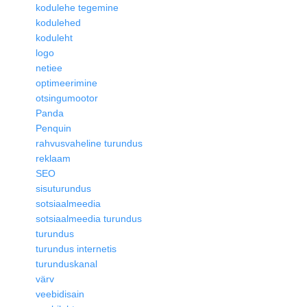
kodulehe tegemine
kodulehed
koduleht
logo
netiee
optimeerimine
otsingumootor
Panda
Penquin
rahvusvaheline turundus
reklaam
SEO
sisuturundus
sotsiaalmeedia
sotsiaalmeedia turundus
turundus
turundus internetis
turunduskanal
värv
veebidisain