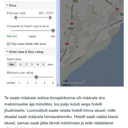
Te saate määrata sobiva linnapiirkonna või määrate ära
maksimaalse aja minutites, kui palju kulub aega hotelli
jõudmiseks. Loomulikult saate otsida hotelli hinna alusel, mille
skaalal saab määrata hinnavahemiku. Hotelli saab valida klassi
alusel, samas saab jätta tärnid märkimata ja teile näidatakse