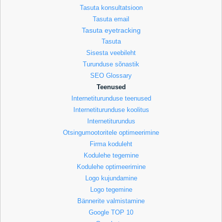
Tasuta konsultatsioon
Tasuta email
Tasuta eyetracking
Tasuta
Sisesta veebileht
Turunduse sõnastik
SEO Glossary
Teenused
Internetiturunduse teenused
Internetiturunduse koolitus
Internetiturundus
Otsingumootoritele optimeerimine
Firma koduleht
Kodulehe tegemine
Kodulehe optimeerimine
Logo kujundamine
Logo tegemine
Bännerite valmistamine
Google TOP 10