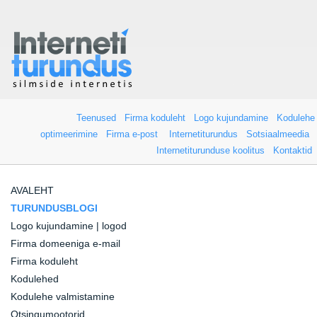
Teenused
Firma koduleht
Logo kujundamine
Kodulehe
optimeerimine
Firma e-post
Internetiturundus
Sotsiaalmeedia
Internetiturunduse koolitus
Kontaktid
AVALEHT
TURUNDUSBLOGI
Logo kujundamine | logod
Firma domeeniga e-mail
Firma koduleht
Kodulehed
Kodulehe valmistamine
Otsingumootorid