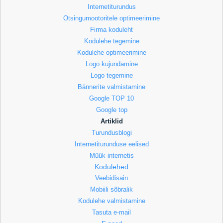
Internetiturundus
Otsingumootoritele optimeerimine
Firma koduleht
Kodulehe tegemine
Kodulehe optimeerimine
Logo kujundamine
Logo tegemine
Bännerite valmistamine
Google TOP 10
Google top
Artiklid
Turundusblogi
Internetiturunduse eelised
Müük internetis
Kodulehed
Veebidisain
Mobiili sõbralik
Kodulehe valmistamine
Tasuta e-mail