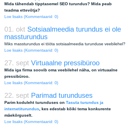
Mida tähendab tipptasemel SEO turundus? Mida peab
teadma ettevõtja?
Loe lisaks
(Kommentaarid: 0)
01. okt
Sotsiaalmeedia turundus ei ole
massturundus
Miks massturundus ei tööta sotsiaalmeedia turunduse veebilehel?
Loe lisaks
(Kommentaarid: 0)
27. sept
Virtuaalne pressibüroo
Mida iga firma soovib oma veebilehel näha, on virtuaalne
pressibüroo.
Loe lisaks
(Kommentaarid: 0)
22. sept
Parimad turunduses
Parim koduleht turunduses on
Tasuta turundus ja
internetiturundus
, kes edestab kõiki tema konkurente
mäekõrguselt.
Loe lisaks
(Kommentaarid: 0)