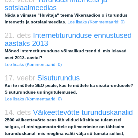
sotsiaalmeedias
Nädala viimase "Huvitaja" teema Vikerraadios oli turundus
internetis ja sotsiaalmeedias.
Loe lisaks
(Kommentaarid: 0)
21. dets
Internetiturunduse ennustused
aastaks 2013
Mõned internetiturunduse võimalikud trendid, mis leiavad
aset 2013. aastal?
Loe lisaks
(Kommentaarid: 0)
17. veebr
Sisuturundus
Kui te mõtlete SEO peale, kas te mõtlete ka sisuturundusele?
Sisuturunduse uuringutulemused.
Loe lisaks
(Kommentaarid: 0)
14. dets
Väikeettevõtte turunduskanalid
2500 väikeettevõtte seas läbiviidud küsitluse tulemusel
selgus, et otsingumootoritele optimeerimine on tähtsaim
turunduskanal, mis reeglina valiti välja sõltumata sellest,