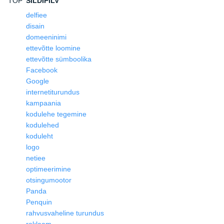
TOP
SILDIPILV
delfiee
disain
domeeninimi
ettevõtte loomine
ettevõtte sümboolika
Facebook
Google
internetiturundus
kampaania
kodulehe tegemine
kodulehed
koduleht
logo
netiee
optimeerimine
otsingumootor
Panda
Penquin
rahvusvaheline turundus
reklaam