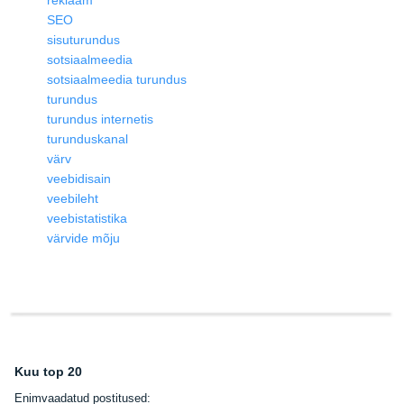
SEO
sisuturundus
sotsiaalmeedia
sotsiaalmeedia turundus
turundus
turundus internetis
turunduskanal
värv
veebidisain
veebileht
veebistatistika
värvide mõju
Kuu top 20
E
nimvaadatud postitused: