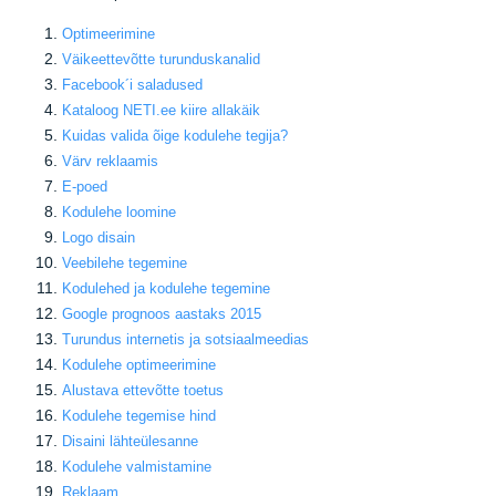
Optimeerimine
Väikeettevõtte turunduskanalid
Facebook
´i saladused
Kataloog NETI.ee kiire allakäik
Kuidas valida õige kodulehe tegija
?
Värv reklaamis
E-poed
Kodulehe loomine
Logo disain
Veebilehe tegemine
Kodulehed ja kodulehe tegemine
Google prognoos aastaks 2015
Turundus internetis ja sotsiaalmeedias
Kodulehe optimeerimine
Alustava ettevõtte toetus
Kodulehe tegemise hind
Disaini lähteülesanne
Kodulehe valmistamine
Reklaam