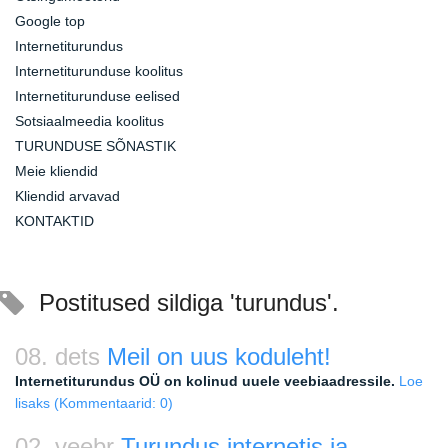
Google top
Internetiturundus
Internetiturunduse koolitus
Internetiturunduse eelised
Sotsiaalmeedia koolitus
TURUNDUSE SÕNASTIK
Meie kliendid
Kliendid arvavad
KONTAKTID
Postitused sildiga 'turundus'.
08. dets
Meil on uus koduleht!
Internetiturundus OÜ on kolinud uuele veebiaadressile.
Loe
lisaks
(Kommentaarid: 0)
02. veebr
Turundus internetis ja