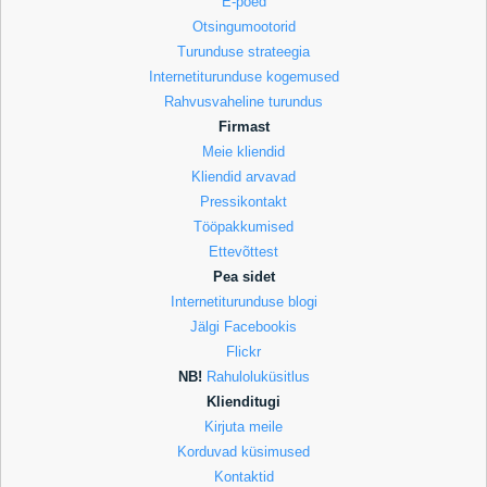
E-poed
Otsingumootorid
Turunduse strateegia
Internetiturunduse kogemused
Rahvusvaheline turundus
Firmast
Meie kliendid
Kliendid arvavad
Pressikontakt
Tööpakkumised
Ettevõttest
Pea sidet
Internetiturunduse blogi
Jälgi Facebookis
Flickr
NB!
Rahuloluküsitlus
Klienditugi
Kirjuta meile
Korduvad küsimused
Kontaktid