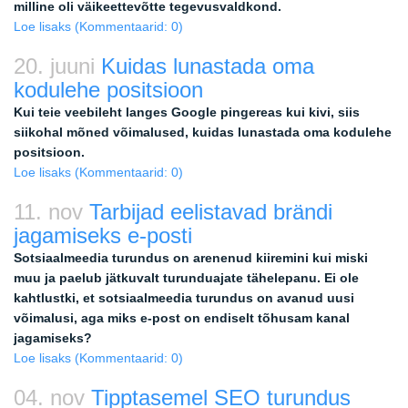
milline oli väikeettevõtte tegevusvaldkond.
Loe lisaks
(Kommentaarid: 0)
20. juuni
Kuidas lunastada oma
kodulehe positsioon
Kui teie veebileht langes Google pingereas kui kivi, siis
siikohal mõned võimalused, kuidas lunastada oma kodulehe
positsioon.
Loe lisaks
(Kommentaarid: 0)
11. nov
Tarbijad eelistavad brändi
jagamiseks e-posti
Sotsiaalmeedia turundus on arenenud kiiremini kui miski
muu ja paelub jätkuvalt turunduajate tähelepanu. Ei ole
kahtlustki, et sotsiaalmeedia turundus on avanud uusi
võimalusi, aga miks e-post on endiselt tõhusam kanal
jagamiseks?
Loe lisaks
(Kommentaarid: 0)
04. nov
Tipptasemel SEO turundus