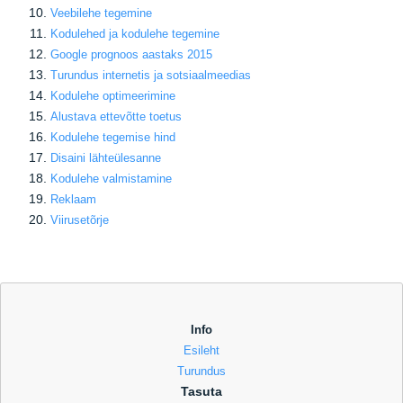
Veebilehe tegemine
Kodulehed ja kodulehe tegemine
Google prognoos aastaks 2015
Turundus internetis ja sotsiaalmeedias
Kodulehe optimeerimine
Alustava ettevõtte toetus
Kodulehe tegemise hind
Disaini lähteülesanne
Kodulehe valmistamine
Reklaam
Viirusetõrje
Info
Esileht
Turundus
Tasuta