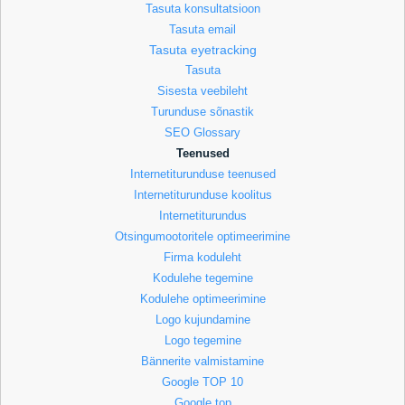
Tasuta konsultatsioon
Tasuta email
Tasuta eyetracking
Tasuta
Sisesta veebileht
Turunduse sõnastik
SEO Glossary
Teenused
Internetiturunduse teenused
Internetiturunduse koolitus
Internetiturundus
Otsingumootoritele optimeerimine
Firma koduleht
Kodulehe tegemine
Kodulehe optimeerimine
Logo kujundamine
Logo tegemine
Bännerite valmistamine
Google TOP 10
Google top