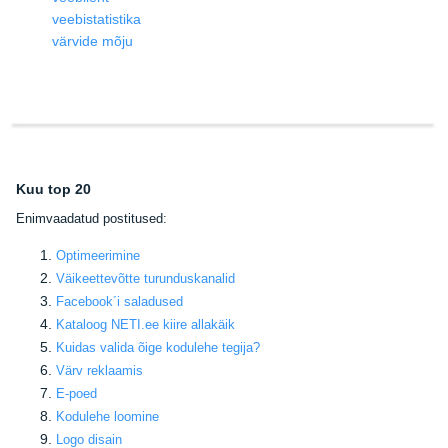
veebistatistika
värvide mõju
Kuu top 20
E
nimvaadatud postitused:
Optimeerimine
Väikeettevõtte turunduskanalid
Facebook
´i saladused
Kataloog NETI.ee kiire allakäik
Kuidas valida õige kodulehe tegija
?
Värv reklaamis
E-poed
Kodulehe loomine
Logo disain