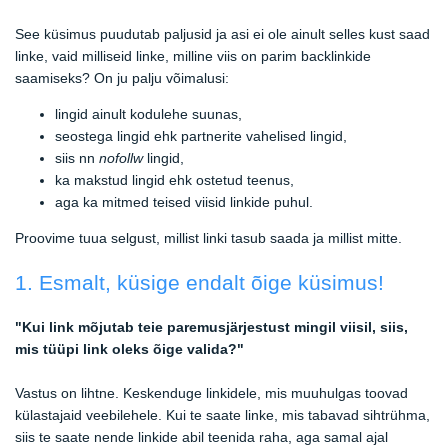
See küsimus puudutab paljusid ja asi ei ole ainult selles kust saad
linke, vaid milliseid linke, milline viis on parim backlinkide
saamiseks? On ju palju võimalusi:
lingid ainult kodulehe suunas,
seostega lingid ehk partnerite vahelised lingid,
siis nn
nofollw
lingid,
ka makstud lingid ehk ostetud teenus,
aga ka mitmed teised viisid linkide puhul.
Proovime tuua selgust, millist linki tasub saada ja millist mitte.
1. Esmalt, küsige endalt õige küsimus!
"Kui link mõjutab teie paremusjärjestust mingil viisil, siis,
mis tüüpi link oleks õige valida?"
Vastus on lihtne. Keskenduge linkidele, mis muuhulgas toovad
külastajaid veebilehele. Kui te saate linke, mis tabavad sihtrühma,
siis te saate nende linkide abil teenida raha, aga samal ajal