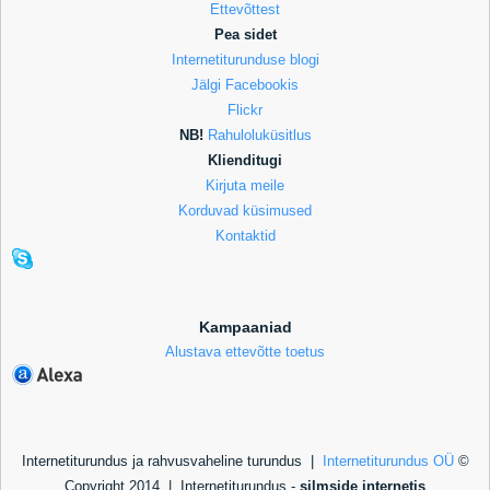
Ettevõttest
Pea sidet
Internetiturunduse blogi
Jälgi Facebookis
Flickr
NB!
Rahuloluküsitlus
Klienditugi
Kirjuta meile
Korduvad küsimused
Kontaktid
Kampaaniad
Alustava ettevõtte toetus
Internetiturundus ja rahvusvaheline turundus |
Internetiturundus OÜ
©
Copyright 2014 |
Internetiturundus -
silmside internetis