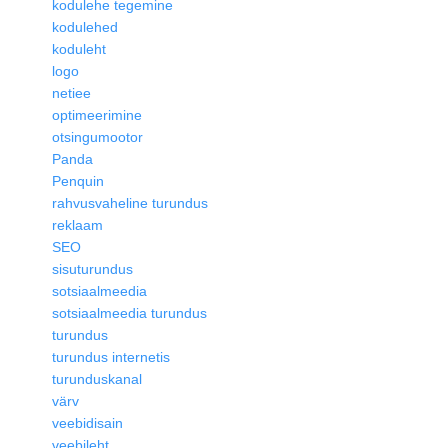
kodulehe tegemine
kodulehed
koduleht
logo
netiee
optimeerimine
otsingumootor
Panda
Penquin
rahvusvaheline turundus
reklaam
SEO
sisuturundus
sotsiaalmeedia
sotsiaalmeedia turundus
turundus
turundus internetis
turunduskanal
värv
veebidisain
veebileht