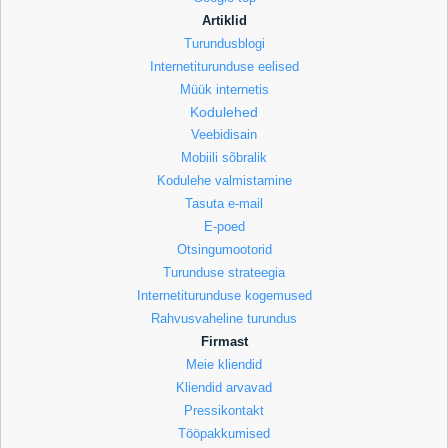
Artiklid
Turundusblogi
Internetiturunduse eelised
Müük internetis
Kodulehed
Veebidisain
Mobiili sõbralik
Kodulehe valmistamine
Tasuta e-mail
E-poed
Otsingumootorid
Turunduse strateegia
Internetiturunduse kogemused
Rahvusvaheline turundus
Firmast
Meie kliendid
Kliendid arvavad
Pressikontakt
Tööpakkumised