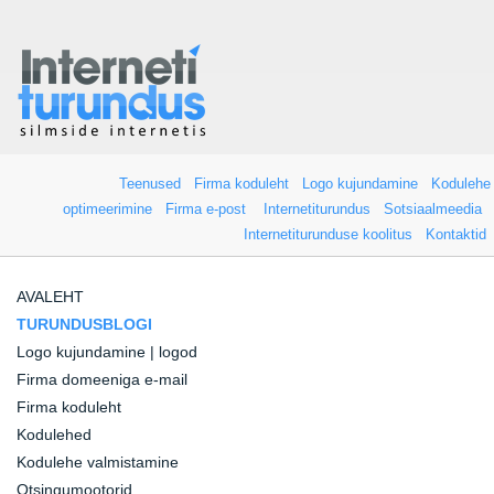
Teenused
Firma koduleht
Logo kujundamine
Kodulehe
optimeerimine
Firma e-post
Internetiturundus
Sotsiaalmeedia
Internetiturunduse koolitus
Kontaktid
AVALEHT
TURUNDUSBLOGI
Logo kujundamine | logod
Firma domeeniga e-mail
Firma koduleht
Kodulehed
Kodulehe valmistamine
Otsingumootorid