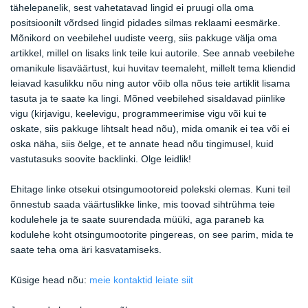
tähelepanelik, sest vahetatavad lingid ei pruugi olla oma
positsioonilt võrdsed lingid pidades silmas reklaami eesmärke.
Mõnikord on veebilehel uudiste veerg, siis pakkuge välja oma
artikkel, millel on lisaks link teile kui autorile. See annab veebilehe
omanikule lisaväärtust, kui huvitav teemaleht, millelt tema kliendid
leiavad kasulikku nõu ning autor võib olla nõus teie artiklit lisama
tasuta ja te saate ka lingi. Mõned veebilehed sisaldavad piinlike
vigu (kirjavigu, keelevigu, programmeerimise vigu või kui te
oskate, siis pakkuge lihtsalt head nõu), mida omanik ei tea või ei
oska näha, siis öelge, et te annate head nõu tingimusel, kuid
vastutasuks soovite backlinki. Olge leidlik!
Ehitage linke otsekui otsingumootoreid polekski olemas. Kuni teil
õnnestub saada väärtuslikke linke, mis toovad sihtrühma teie
kodulehele ja te saate suurendada müüki, aga paraneb ka
kodulehe koht otsingumootorite pingereas, on see parim, mida te
saate teha oma äri kasvatamiseks.
Küsige head nõu:
meie kontaktid leiate siit