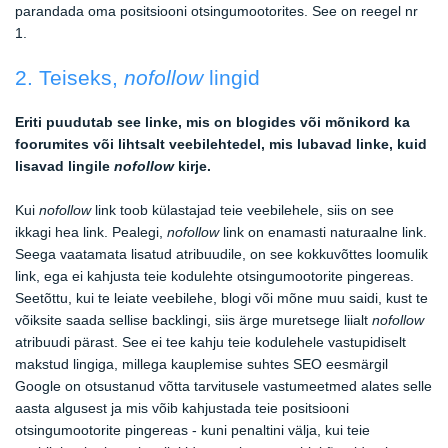
parandada oma positsiooni otsingumootorites. See on reegel nr
1.
2. Teiseks,
nofollow
lingid
Eriti puudutab see linke, mis on blogides või mõnikord ka
foorumites või lihtsalt veebilehtedel, mis lubavad linke, kuid
lisavad lingile
nofollow
kirje.
Kui
nofollow
link toob külastajad teie veebilehele, siis on see
ikkagi hea link. Pealegi,
nofollow
link on enamasti naturaalne link.
Seega vaatamata lisatud atribuudile, on see kokkuvõttes loomulik
link, ega ei kahjusta teie kodulehte otsingumootorite pingereas.
Seetõttu, kui te leiate veebilehe, blogi või mõne muu saidi, kust te
võiksite saada sellise backlingi, siis ärge muretsege liialt
nofollow
atribuudi pärast. See ei tee kahju teie kodulehele vastupidiselt
makstud lingiga, millega kauplemise suhtes SEO eesmärgil
Google on otsustanud võtta tarvitusele vastumeetmed alates selle
aasta algusest ja mis võib kahjustada teie positsiooni
otsingumootorite pingereas - kuni penaltini välja, kui teie