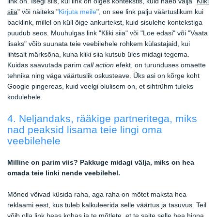
link on. Isegi siis, kui link on õiges kontekstis, kuid näeb välja "
Kliki
siia
" või näiteks "
Kirjuta meile
", on see link palju väärtuslikum kui
backlink, millel on küll õige ankurtekst, kuid sisulehe kontekstiga
puudub seos. Muuhulgas link "Kliki siia" või "Loe edasi" või "Vaata
lisaks" võib suunata teie veebilehele rohkem külastajaid, kui
lihtsalt märksõna, kuna kliki siia kutsub üles midagi tegema.
Kuidas saavutada parim
call action
efekt, on turunduses omaette
tehnika ning väga väärtuslik oskusteave. Üks asi on kõrge koht
Google pingereas, kuid veelgi olulisem on, et sihtrühm tuleks
kodulehele.
4. Neljandaks, rääkige partneritega, miks
nad peaksid lisama teie lingi oma
veebilehele
Milline on parim viis? Pakkuge midagi välja, miks on hea
omada teie linki nende veebilehel.
Mõned võivad küsida raha, aga raha on mõtet maksta hea
reklaami eest, kus tuleb kalkuleerida selle väärtus ja tasuvus. Teil
võib olla link heas kohas ja te mõtlete, et te saite selle hea hinna