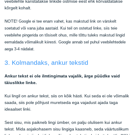
veebilehte karistatakse linkide ostmise eest ehk kõrvaldatakse
kõrgelt kohalt.
NOTE!
Google ei tee enam vahet, kas makstud link on värskelt
soetatud või vana juba aastaid. Kui teil on ostetud linke, siis teie
veebilehe pingerida on tõsiselt ohus, mille tõttu tuleks makstud lingid
eemaldada võimalikult kiiresti. Google annab sel puhul veebilehtedele
aega 3-4 nädalat.
3. Kolmandaks, ankur tekstid
Ankur tekst ei ole ilmtingimata vajalik, ärge püüdke vaid
täiuslikke linke.
Kui lingil on ankur tekst, siis on kõik hästi. Kui seda ei ole võimalik
saada, siis pole põhjust muretseda ega vajadust ajada taga
ideaalset linki.
Sest sisu, mis paikneb lingi ümber, on palju olulisem kui ankur
tekst. Mida asjakohasem sisu lingiga kaasneb, seda väärtuslikum