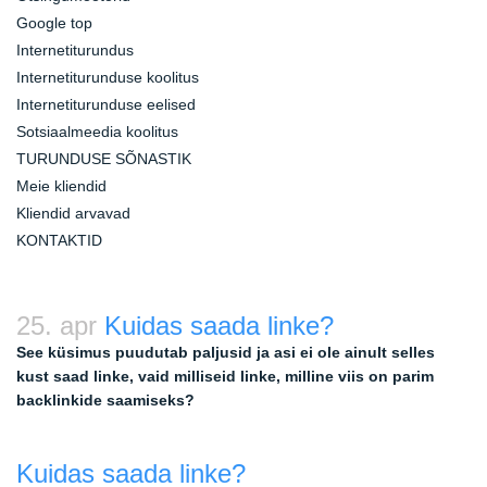
Google top
Internetiturundus
Internetiturunduse koolitus
Internetiturunduse eelised
Sotsiaalmeedia koolitus
TURUNDUSE SÕNASTIK
Meie kliendid
Kliendid arvavad
KONTAKTID
25. apr
Kuidas saada linke?
See küsimus puudutab paljusid ja asi ei ole ainult selles
kust saad linke, vaid milliseid linke, milline viis on parim
backlinkide saamiseks?
Kuidas saada linke?