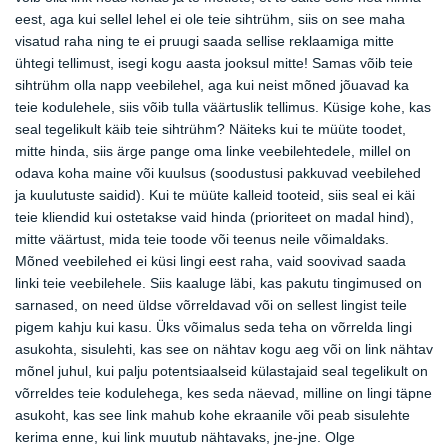
eest, aga kui sellel lehel ei ole teie sihtrühm, siis on see maha
visatud raha ning te ei pruugi saada sellise reklaamiga mitte
ühtegi tellimust, isegi kogu aasta jooksul mitte! Samas võib teie
sihtrühm olla napp veebilehel, aga kui neist mõned jõuavad ka
teie kodulehele, siis võib tulla väärtuslik tellimus. Küsige kohe, kas
seal tegelikult käib teie sihtrühm? Näiteks kui te müüte toodet,
mitte hinda, siis ärge pange oma linke veebilehtedele, millel on
odava koha maine või kuulsus (soodustusi pakkuvad veebilehed
ja kuulutuste saidid). Kui te müüte kalleid tooteid, siis seal ei käi
teie kliendid kui ostetakse vaid hinda (prioriteet on madal hind),
mitte väärtust, mida teie toode või teenus neile võimaldaks.
Mõned veebilehed ei küsi lingi eest raha, vaid soovivad saada
linki teie veebilehele. Siis kaaluge läbi, kas pakutu tingimused on
sarnased, on need üldse võrreldavad või on sellest lingist teile
pigem kahju kui kasu. Üks võimalus seda teha on võrrelda lingi
asukohta, sisulehti, kas see on nähtav kogu aeg või on link nähtav
mõnel juhul, kui palju potentsiaalseid külastajaid seal tegelikult on
võrreldes teie kodulehega, kes seda näevad, milline on lingi täpne
asukoht, kas see link mahub kohe ekraanile või peab sisulehte
kerima enne, kui link muutub nähtavaks, jne-jne. Olge