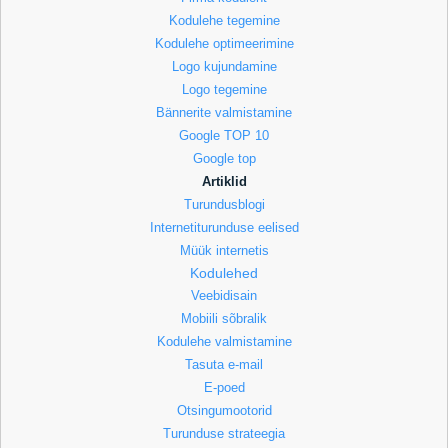
Kodulehe tegemine
Kodulehe optimeerimine
Logo kujundamine
Logo tegemine
Bännerite valmistamine
Google TOP 10
Google top
Artiklid
Turundusblogi
Internetiturunduse eelised
Müük internetis
Kodulehed
Veebidisain
Mobiili sõbralik
Kodulehe valmistamine
Tasuta e-mail
E-poed
Otsingumootorid
Turunduse strateegia