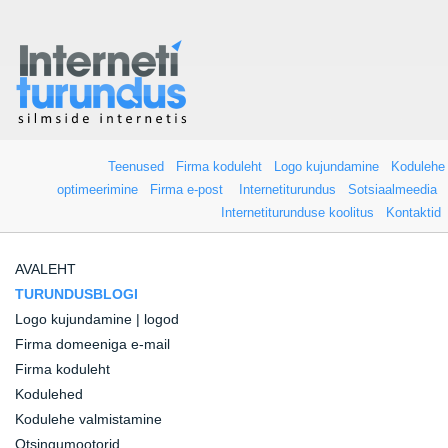
Teenused
Firma koduleht
Logo kujundamine
Kodulehe
optimeerimine
Firma e-post
Internetiturundus
Sotsiaalmeedia
Internetiturunduse koolitus
Kontaktid
AVALEHT
TURUNDUSBLOGI
Logo kujundamine | logod
Firma domeeniga e-mail
Firma koduleht
Kodulehed
Kodulehe valmistamine
Otsingumootorid