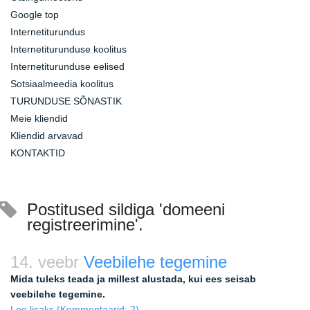
Google top
Internetiturundus
Internetiturunduse koolitus
Internetiturunduse eelised
Sotsiaalmeedia koolitus
TURUNDUSE SÕNASTIK
Meie kliendid
Kliendid arvavad
KONTAKTID
Postitused sildiga 'domeeni
registreerimine'.
14. veebr
Veebilehe tegemine
Mida tuleks teada ja millest alustada, kui ees seisab
veebilehe tegemine.
Loe lisaks
(Kommentaarid: 2)