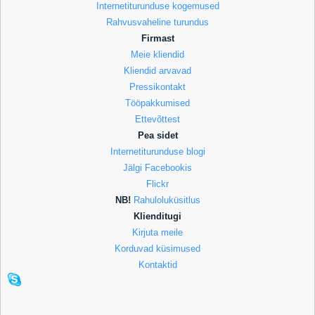
Internetiturunduse kogemused
Rahvusvaheline turundus
Firmast
Meie kliendid
Kliendid arvavad
Pressikontakt
Tööpakkumised
Ettevõttest
Pea sidet
Internetiturunduse blogi
Jälgi Facebookis
Flickr
NB!
Rahuloluküsitlus
Klienditugi
Kirjuta meile
Korduvad küsimused
Kontaktid