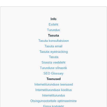
Info
Esileht
Turundus
Tasuta
Tasuta konsultatsioon
Tasuta email
Tasuta eyetracking
Tasuta
Sisesta veebileht
Turunduse sõnastik
SEO Glossary
Teenused
Internetiturunduse teenused
Internetiturunduse koolitus
Internetiturundus
Otsingumootoritele optimeerimine
Firma koduleht