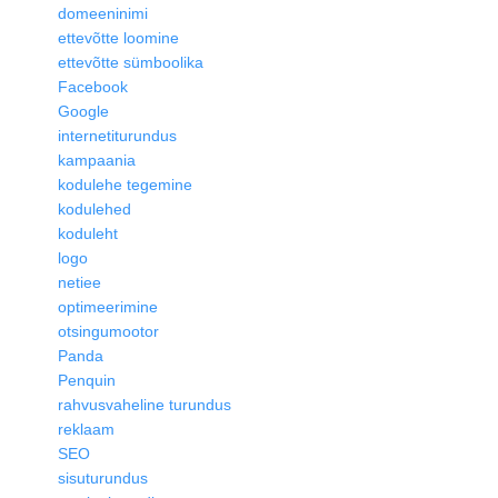
domeeninimi
ettevõtte loomine
ettevõtte sümboolika
Facebook
Google
internetiturundus
kampaania
kodulehe tegemine
kodulehed
koduleht
logo
netiee
optimeerimine
otsingumootor
Panda
Penquin
rahvusvaheline turundus
reklaam
SEO
sisuturundus