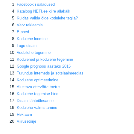
Facebook
´i saladused
Kataloog NETI.ee kiire allakäik
Kuidas valida õige kodulehe tegija
?
Värv reklaamis
E-poed
Kodulehe loomine
Logo disain
Veebilehe tegemine
Kodulehed ja kodulehe tegemine
Google prognoos aastaks 2015
Turundus internetis ja sotsiaalmeedias
Kodulehe optimeerimine
Alustava ettevõtte toetus
Kodulehe tegemise hind
Disaini lähteülesanne
Kodulehe valmistamine
Reklaam
Viirusetõrje