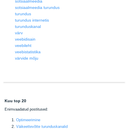
sotsiaalmeedia
sotsiaalmeedia turundus
turundus
turundus internetis
turunduskanal
värv
veebidisain
veebileht
veebistatistika
värvide mõju
Kuu top 20
E
nimvaadatud postitused:
Optimeerimine
Väikeettevõtte turunduskanalid