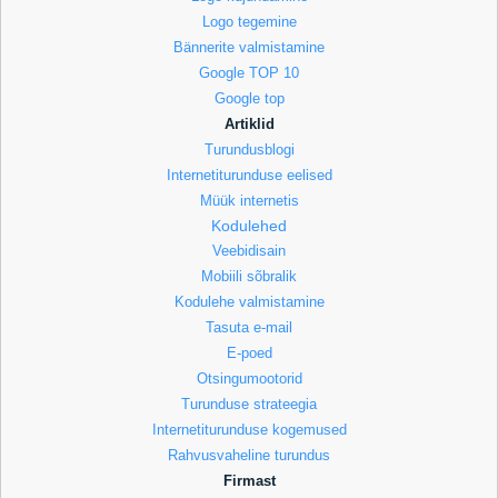
Logo tegemine
Bännerite valmistamine
Google TOP 10
Google top
Artiklid
Turundusblogi
Internetiturunduse eelised
Müük internetis
Kodulehed
Veebidisain
Mobiili sõbralik
Kodulehe valmistamine
Tasuta e-mail
E-poed
Otsingumootorid
Turunduse strateegia
Internetiturunduse kogemused
Rahvusvaheline turundus
Firmast