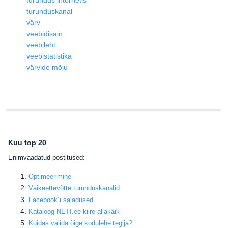
turunduskanal
värv
veebidisain
veebileht
veebistatistika
värvide mõju
Kuu top 20
E
nimvaadatud postitused:
Optimeerimine
Väikeettevõtte turunduskanalid
Facebook
´i saladused
Kataloog NETI.ee kiire allakäik
Kuidas valida õige kodulehe tegija
?