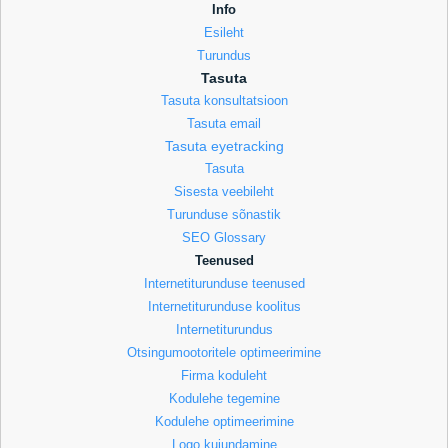
Info
Esileht
Turundus
Tasuta
Tasuta konsultatsioon
Tasuta email
Tasuta eyetracking
Tasuta
Sisesta veebileht
Turunduse sõnastik
SEO Glossary
Teenused
Internetiturunduse teenused
Internetiturunduse koolitus
Internetiturundus
Otsingumootoritele optimeerimine
Firma koduleht
Kodulehe tegemine
Kodulehe optimeerimine
Logo kujundamine