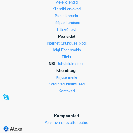
Meie kliendid
Kliendid arvavad
Pressikontakt
Tööpakkumised
Ettevõttest
Pea sidet
Internetiturunduse blogi
Jälgi Facebookis
Flickr
NB!
Rahuloluküsitlus
Klienditugi
Kirjuta meile
Korduvad küsimused
Kontaktid
Kampaaniad
Alustava ettevõtte toetus