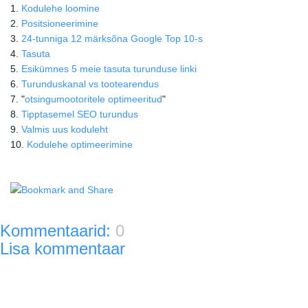
1.
Kodulehe loomine
2.
Positsioneerimine
3.
24-tunniga 12 märksõna Google Top 10-s
4.
Tasuta
5.
Esikümnes 5 meie tasuta turunduse linki
6.
Turunduskanal vs tootearendus
7. "
otsingumootoritele optimeeritud
"
8.
Tipptasemel SEO turundus
9.
Valmis uus koduleht
10.
Kodulehe optimeerimine
Kommentaarid:
0
Lisa kommentaar