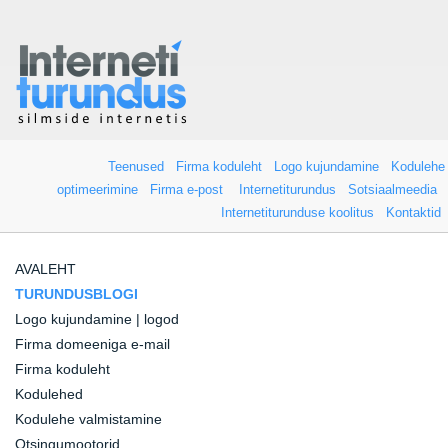
Teenused
Firma koduleht
Logo kujundamine
Kodulehe
optimeerimine
Firma e-post
Internetiturundus
Sotsiaalmeedia
Internetiturunduse koolitus
Kontaktid
AVALEHT
TURUNDUSBLOGI
Logo kujundamine | logod
Firma domeeniga e-mail
Firma koduleht
Kodulehed
Kodulehe valmistamine
Otsingumootorid