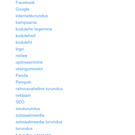
Facebook
Google
internetiturundus
kampaania
kodulehe tegemine
kodulehed
koduleht
logo
netiee
optimeerimine
otsingumootor
Panda
Penquin
rahvusvaheline turundus
reklaam
SEO
sisuturundus
sotsiaalmeedia
sotsiaalmeedia turundus
turundus
turundus internetis