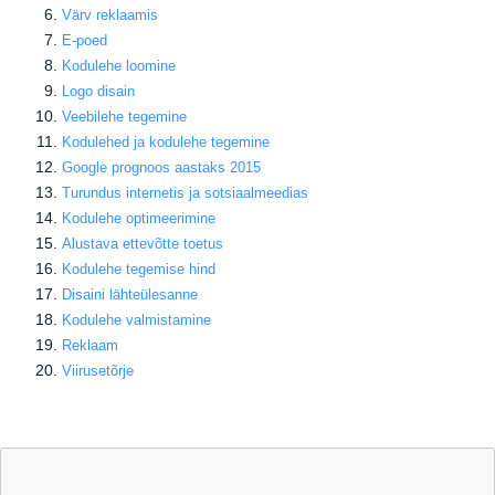
Värv reklaamis
E-poed
Kodulehe loomine
Logo disain
Veebilehe tegemine
Kodulehed ja kodulehe tegemine
Google prognoos aastaks 2015
Turundus internetis ja sotsiaalmeedias
Kodulehe optimeerimine
Alustava ettevõtte toetus
Kodulehe tegemise hind
Disaini lähteülesanne
Kodulehe valmistamine
Reklaam
Viirusetõrje